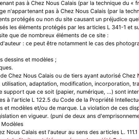
nant pas à Chez Nous Calais (par la technique du « fra
n'appartenant pas à Chez Nous Calais (par la techniqu
ments protégés ou non du site causant un préjudice q
 les éléments protégés par les articles L 341-1 et sui
 site que de nombreux éléments de ce site :
it d'auteur : ce peut être notamment le cas des photogr
es dessins et modèles ;
rques.
 de Chez Nous Calais ou de tiers ayant autorisé Chez N
 utilisation, adaptation, modification, incorporation, t
support que ce soit (papier, numérique, ...) sont interd
 à l'article L 122.5 du Code de la Propriété Intellectue
s et modèles et/ou de marque. La violation de ces dispo
égislation en vigueur. (puni de deux ans d'emprisonnem
et Modèles
 Nous Calais est l'auteur au sens des articles L. 111.1